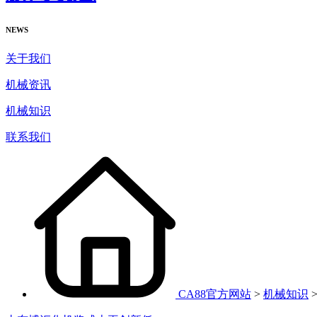
NEWS
关于我们
机械资讯
机械知识
联系我们
CA88官方网站
>
机械知识