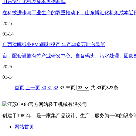
山东博汇化机浆成本再创新低
在科技进步与工业生产的双重推动下，山东博汇化机浆成本近日
2025
01-14
广西建晖纸业PM6顺利投产 年产40多万吨包装纸
亩，配套设施有竹产业研发中心、自备码头、污水处理、固废处
2025
01-14
首页
上一页
30
31
32
33 末页
共
33
页
322
条
创建于1985年，是一家集产品设计、生产、服务为一体的设备制
网站首页