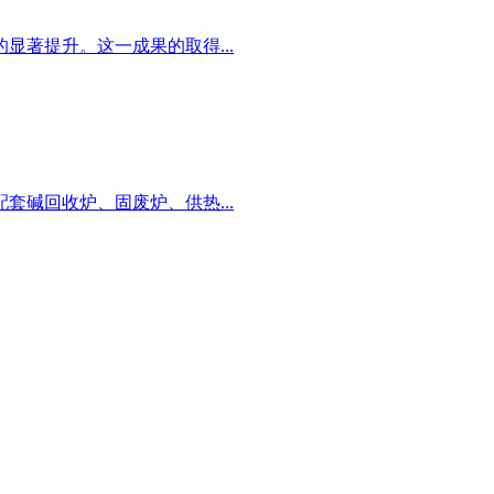
著提升。这一成果的取得...
碱回收炉、固废炉、供热...