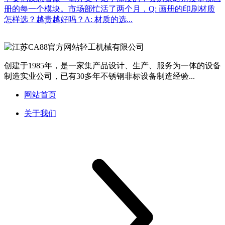
册的每一个模块。市场部忙活了两个月，Q: 画册的印刷材质
怎样选？越贵越好吗？A: 材质的选...
创建于1985年，是一家集产品设计、生产、服务为一体的设备
制造实业公司，已有30多年不锈钢非标设备制造经验...
网站首页
关于我们