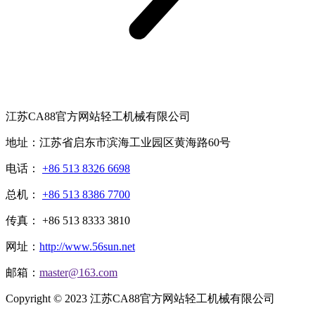
江苏CA88官方网站轻工机械有限公司
地址：江苏省启东市滨海工业园区黄海路60号
电话：
+86 513 8326 6698
总机：
+86 513 8386 7700
传真： +86 513 8333 3810
网址：
http://www.56sun.net
邮箱：
master@163.com
Copyright © 2023 江苏CA88官方网站轻工机械有限公司