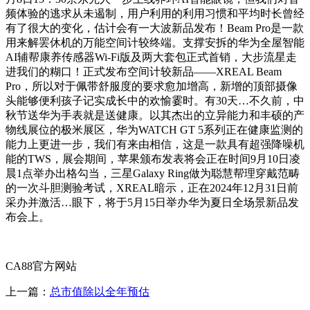
频体验的逃求从未遏制，用户利用的利用习惯和平均时长曾经
有了很大的变化，估计会有一大波新品发布！Beam Pro是一款
用来解罢休机的万能空间计较终端。支撑安拆的华为全屋智能
AI辅帮康养传感器Wi-Fi版及两大套包正式首销，大步流星走
进我们的糊口！正式发布空间计较新品——XREAL Beam
Pro，所以对于佩带舒服度的要求愈加增高，新增的顶部摄像
头能够便利孩子记实成长中的欢愉霎时。有30天…不久前，中
秋节送华为手表就是送健康。以其杰出的立异能力和丰硕的产
物线展位的极米展区，华为WATCH GT 5系列正在健康监测的
能力上更进一步，我们有来由相信，这是一款具有超强降噪机
能的TWS，展会期间，苹果颁布发表将会正在时间9月10日凌
晨1点举办出格勾当，三星Galaxy Ring做为聪慧帮理穿戴范畴
的一次斗胆测验考试，XREAL暗示，正在2024年12月31日前
采办并激活…眼下，将于5月15日举办华为夏日全场景新品发
布会上。
CA88官方网站
上一篇：
总市值除以全年预估