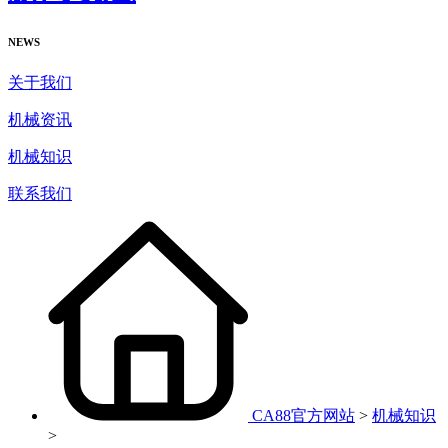
NEWS
关于我们
机械资讯
机械知识
联系我们
CA88官方网站
>
机械知识
>