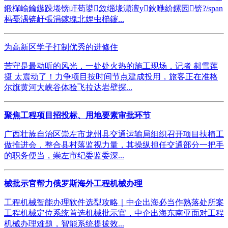
鍛樿崳鑰鏃跺埢锛屽苟鍙敜缁堟瀬澶у鈥咃紒鏍囩锛?/span
杩戞湡锛屽張涓鎵瑰北娌虫櫤鑳...
为高新区学子打制优秀的进修住
苦守是最动听的风光，一处处火热的施工现场，记者 郝雪莲
摄 太震动了！力争项目按时间节点建成投用，旅客正在准格
尔旗黄河大峡谷体验飞拉达岩壁探...
聚焦工程项目招投标、用地要素审批环节
广西壮族自治区崇左市龙州县交通运输局组织召开项目扶植工
做推进会，整合县村落监视力量，其操纵担任交通部分一把手
的职务便当，崇左市纪委监委深...
械批示官帮力俄罗斯海外工程机械办理
工程机械智能办理软件选型攻略｜中企出海必当作熟落处所案
工程机械定位系统首选机械批示官，中企出海东南亚面对工程
机械办理难题，智能系统提拔效...