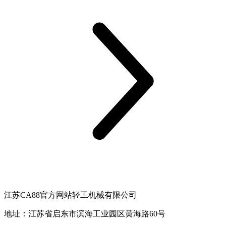
江苏CA88官方网站轻工机械有限公司
地址：江苏省启东市滨海工业园区黄海路60号